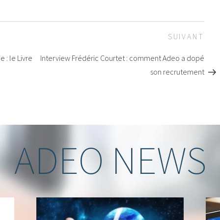
Arti
SUIVANT
sui
 : le Livre
Interview Frédéric Courtet : comment Adeo a dopé
son recrutement
ADEO NEWS