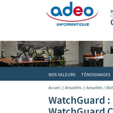
Skip
to
B
C
content
NOS VALEURS
TÉMOIGNAGES
Accueil
//
Actualités
//
Actualités
/
Wat
WatchGuard :
WatchGuard C