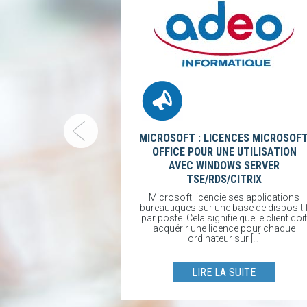
MICROSOFT : LICENCES MICROSOF
OFFICE POUR UNE UTILISATION
’OFFICE 2013
AVEC WINDOWS SERVER
CE 365
TSE/RDS/CITRIX
fice 2013 avec
xion depuis les
Microsoft licencie ses applications
013 aux services
bureautiques sur une base de dispositi
 plus supportées
par poste. Cela signifie que le client doit
[…]
acquérir une licence pour chaque
ordinateur sur […]
UITE
LIRE LA SUITE