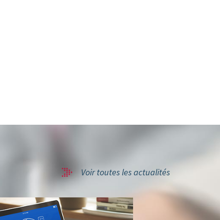
cle
vant
Voir toutes les actualités