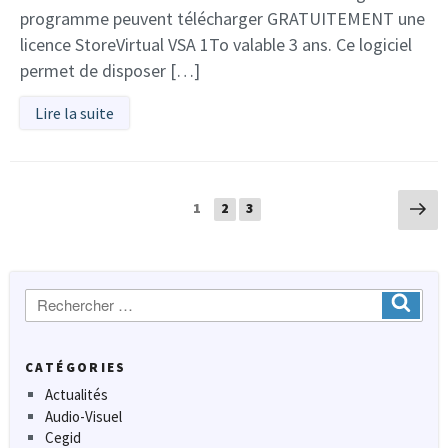
programme peuvent télécharger GRATUITEMENT une
licence StoreVirtual VSA 1To valable 3 ans. Ce logiciel
permet de disposer […]
Lire la suite
Navigation
Pa
Page
Page
Page
1
2
3
sui
des
articles
Recherche
Ok
:
CATÉGORIES
Actualités
Audio-Visuel
Cegid