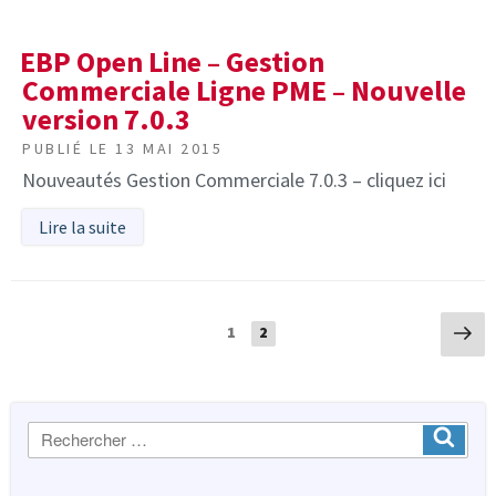
EBP Open Line – Gestion
Commerciale Ligne PME – Nouvelle
version 7.0.3
PUBLIÉ LE
13 MAI 2015
Nouveautés Gestion Commerciale 7.0.3 – cliquez ici
Lire la suite
Navigation
Pa
Page
Page
1
2
sui
des
articles
Recherche
Ok
: