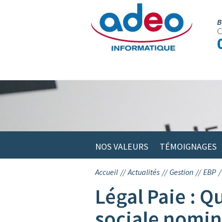
Skip
to
B
C
content
NOS VALEURS
TÉMOIGNAGES
Accueil
//
Actualités
//
Gestion
//
EBP
/
Légal Paie : Q
sociale nomin