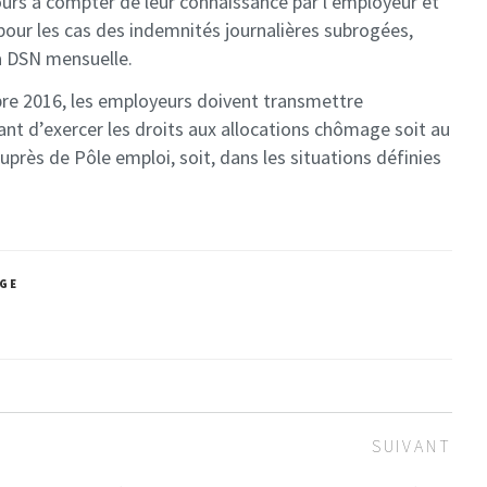
ours à compter de leur connaissance par l’employeur et
 pour les cas des indemnités journalières subrogées,
 DSN mensuelle.
bre 2016, les employeurs doivent transmettre
nt d’exercer les droits aux allocations chômage soit au
près de Pôle emploi, soit, dans les situations définies
GE
Arti
SUIVANT
sui