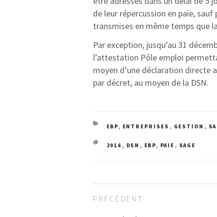
être adressés dans un délai de 5 j
de leur répercussion en paie, sauf
transmises en même temps que la
Par exception, jusqu’au 31 décem
l’attestation Pôle emploi permetta
moyen d’une déclaration directe au
par décret, au moyen de la DSN.
CATEGORIES
EBP
,
ENTREPRISES
,
GESTION
,
SA
TAGS
2016
,
DSN
,
EBP
,
PAIE
,
SAGE
Navigation
Article
PRÉCÉDENT
de
précédent