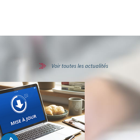
Voir toutes les actualités
WATCHGUARD
DNSWATCHG
WATCHGUARD