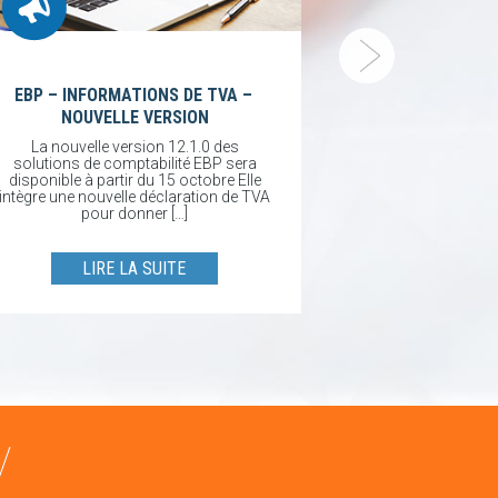
DNSWatchGO et 
le plaisir d
DNSWatchGO 
disponible DNSW
orienté 
EBP – INFORMATIONS DE TVA –
NOUVELLE VERSION
LIRE
La nouvelle version 12.1.0 des
solutions de comptabilité EBP sera
disponible à partir du 15 octobre Elle
intègre une nouvelle déclaration de TVA
pour donner […]
LIRE LA SUITE
/