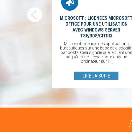
MICROSOFT : LICENCES MICROSOF
OFFICE POUR UNE UTILISATION
’OFFICE 2013
AVEC WINDOWS SERVER
CE 365
TSE/RDS/CITRIX
fice 2013 avec
xion depuis les
Microsoft licencie ses applications
013 aux services
bureautiques sur une base de dispositi
 plus supportées
par poste. Cela signifie que le client doit
[…]
acquérir une licence pour chaque
ordinateur sur […]
UITE
LIRE LA SUITE