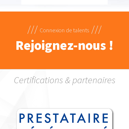
///
///
Connexion de talents
Rejoignez-nous !
Certifications & partenaires