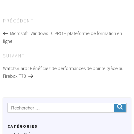
Navigation
Article
PRÉCÉDENT
de
précédent
l’article
Microsoft : Windows 10 PRO – plateforme de formation en
ligne
Article
SUIVANT
suivant
WatchGuard : Bénéficiez de performances de pointe grâce au
Firebox T70
Recherche
Ok
:
CATÉGORIES