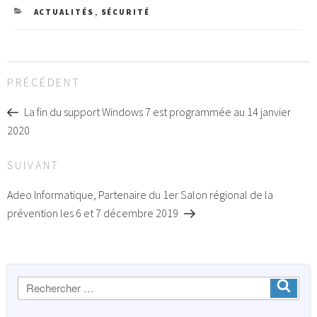
CATEGORIES
ACTUALITÉS
,
SÉCURITÉ
Navigation
Article
PRÉCÉDENT
de
précédent
l’article
La fin du support Windows 7 est programmée au 14 janvier
2020
Article
SUIVANT
suivant
Adeo Informatique, Partenaire du 1er Salon régional de la
prévention les 6 et 7 décembre 2019
Recherche
Ok
: