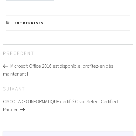
CATEGORIES
ENTREPRISES
Navigation
Article
PRÉCÉDENT
de
précédent
l’article
Microsoft Office 2016 est disponible, profitez-en dès
maintenant !
Article
SUIVANT
suivant
CISCO : ADEO INFORMATIQUE certifié Cisco Select Certified
Partner