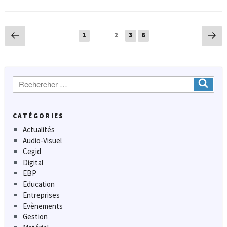
Navigation
Page
Pa
Page
Page
Page
1
Page
2
3
6
précédente
sui
des
articles
Recherche
Ok
:
CATÉGORIES
Actualités
Audio-Visuel
Cegid
Digital
EBP
Education
Entreprises
Evènements
Gestion