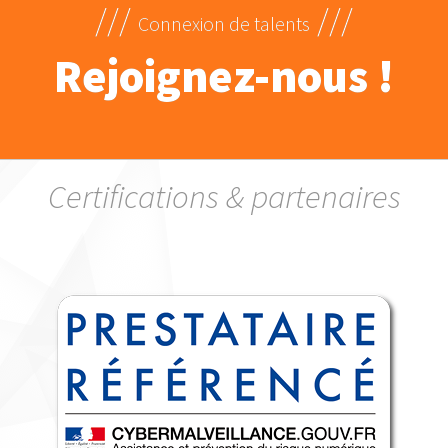
///
///
Connexion de talents
Rejoignez-nous !
Certifications & partenaires