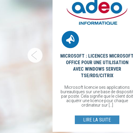
MICROSOFT : LICENCES MICROSOF
OFFICE POUR UNE UTILISATION
’OFFICE 2013
AVEC WINDOWS SERVER
CE 365
TSE/RDS/CITRIX
fice 2013 avec
xion depuis les
Microsoft licencie ses applications
013 aux services
bureautiques sur une base de dispositi
 plus supportées
par poste. Cela signifie que le client doit
[…]
acquérir une licence pour chaque
ordinateur sur […]
UITE
LIRE LA SUITE