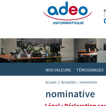
Skip
to
B
C
content
NOS VALEURS
TÉMOIGNAGES
Accueil
//
Actualités
/
nominative
nominative
Légal : Déclaration so