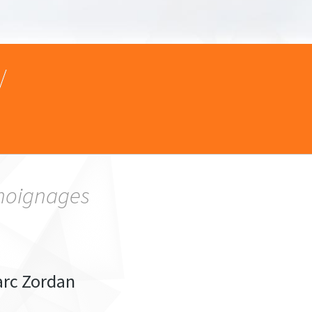
/
moignages
rc Zordan