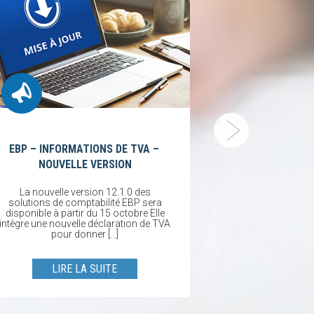
WATCHGUARD
DNSWATCHG
WATCHGUARD
DNSWatchGO et 
le plaisir d
DNSWatchGO 
disponible DNSW
EBP – INFORMATIONS DE TVA –
orienté 
NOUVELLE VERSION
LIRE
La nouvelle version 12.1.0 des
solutions de comptabilité EBP sera
disponible à partir du 15 octobre Elle
intègre une nouvelle déclaration de TVA
pour donner […]
LIRE LA SUITE