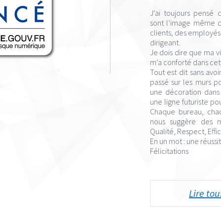
J’ai toujours pensé 
sont l’image même de
clients, des employés 
dirigeant.
Je dois dire que ma 
m’a conforté dans ce
Tout est dit sans avo
passé sur les murs p
une décoration dans 
une ligne futuriste po
Chaque bureau, chaq
nous suggère des mo
Qualité, Respect, Effi
En un mot : une réussit
Félicitations
Marc Zordan – SIMAC P
Lire to