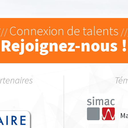
Connexion de talents
///
//
Rejoignez-nous !
artenaires
Té
Ma