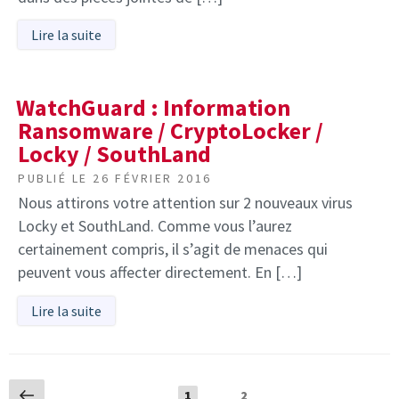
Lire la suite
WatchGuard : Information
Ransomware / CryptoLocker /
Locky / SouthLand
PUBLIÉ LE
26 FÉVRIER 2016
Nous attirons votre attention sur 2 nouveaux virus
Locky et SouthLand. Comme vous l’aurez
certainement compris, il s’agit de menaces qui
peuvent vous affecter directement. En […]
Lire la suite
Navigation
Page
Page
1
Page
2